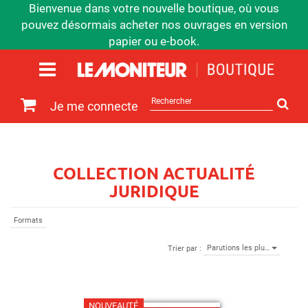
Bienvenue dans votre nouvelle boutique, où vous
pouvez désormais acheter nos ouvrages en version
papier ou e-book.
Rechercher
Je me connecte
sur
le
site
COLLECTION ACTUALITÉ
JURIDIQUE
Formats
Parutions les plu…
Trier par :
NOUVEAUTÉ