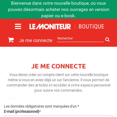
Bienvenue dans votre nouvelle boutique, où vous
pouvez désormais acheter nos ouvrages en version
papier ou e-book.
Rechercher
Je me connecte
sur
le
site
JE ME CONNECTE
Vous devez créer un compte client sur cette nouvelle boutique
même si vous en aviez déjà un sur l'ancienne.
Il vous permet de
commander des articles et accéder à votre espace personnel
pour suivre vos commandes.
Les données obligatoires sont marquées d'un *
E-mail (professionnel)
*