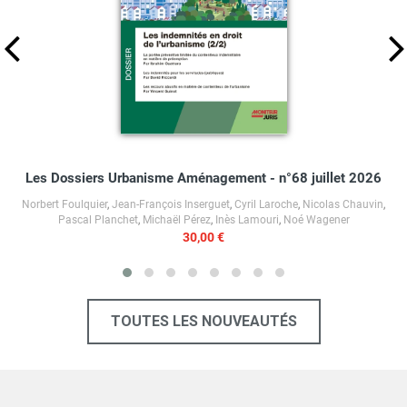
Les Dossiers Urbanisme Aménagement - n°68 juillet 2026
Norbert Foulquier
,
Jean-François Inserguet
,
Cyril Laroche
,
Nicolas Chauvin
,
Pascal Planchet
,
Michaël Pérez
,
Inès Lamouri
,
Noé Wagener
30,00 €
TOUTES LES NOUVEAUTÉS