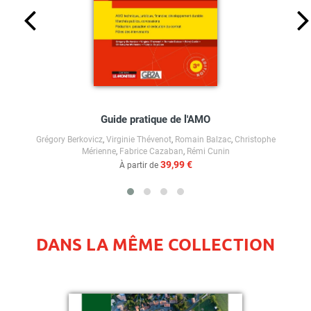
Guide pratique de l'AMO
Grégory Berkovicz
,
Virginie Thévenot
,
Romain Balzac
,
Christophe
Mérienne
,
Fabrice Cazaban
,
Rémi Cunin
39,99 €
À partir de
DANS LA MÊME COLLECTION