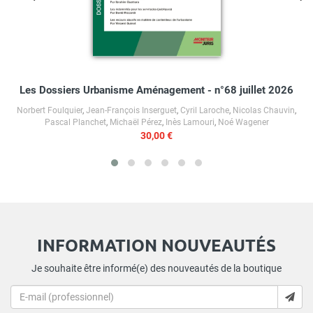
Les Dossiers Urbanisme Aménagement - n°68 juillet 2026
Norbert Foulquier
,
Jean-François Inserguet
,
Cyril Laroche
,
Nicolas Chauvin
,
Pascal Planchet
,
Michaël Pérez
,
Inès Lamouri
,
Noé Wagener
30,00 €
INFORMATION NOUVEAUTÉS
Je souhaite être informé(e) des nouveautés de la boutique