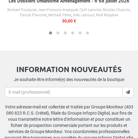
Les Dossiers Urbanisme Aménagement - n°68 juillet 2026
Norbert Foulquier
,
Jean-François Inserguet
,
Cyril Laroche
,
Nicolas Chauvin
,
Pascal Planchet
,
Michaël Pérez
,
Inès Lamouri
,
Noé Wagener
30,00 €
INFORMATION NOUVEAUTÉS
Je souhaite être informé(e) des nouveautés de la boutique
Votre adresse-mail est collectée et traitée par Groupe Moniteur (403
080 823 R.C.S. Créteil), filiale du Groupe Infopro Digital, aux fins de
vous transmettre notre lettre d’information et pour constituer un
fichier de prospection commerciale portant sur les produits et
services de Groupe Moniteur. Vos coordonnées professionnelles
pourront être transmises aux sociétés du groupe Infopro Digital afin