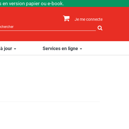
 en version papier ou e-book.
Je me connecte
Rechercher
sur
le
site
 à jour
Services en ligne