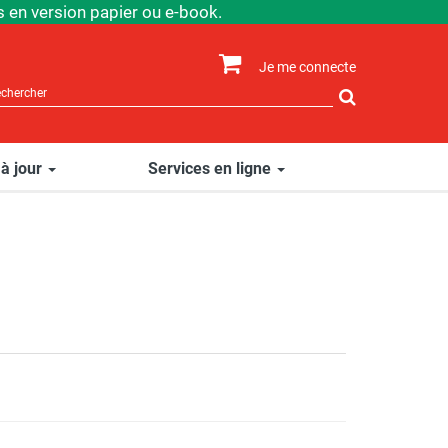
 en version papier ou e-book.
Je me connecte
Rechercher
sur
le
site
 à jour
Services en ligne