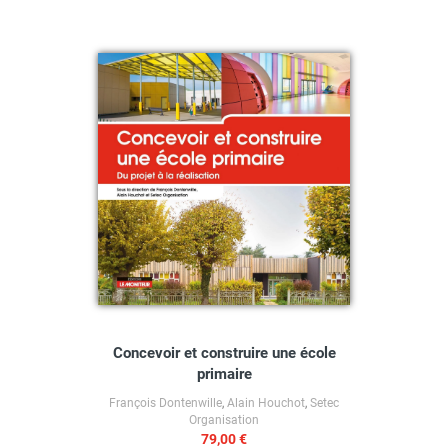
Concevoir et construire une école
primaire
François Dontenwille
,
Alain Houchot
,
Setec
Organisation
79,00 €