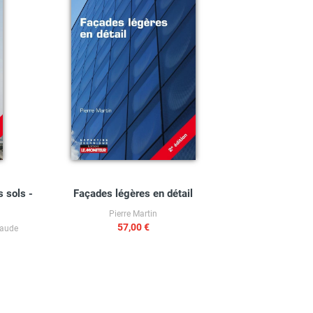
 sols -
Façades légères en détail
Pierre Martin
57,00 €
laude