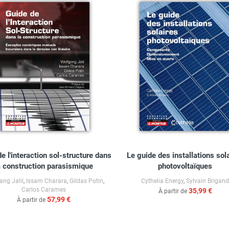
e l'interaction sol-structure dans
Le guide des installations sol
a construction parasismique
photovoltaïques
ang Jalil
,
Issam Charara
,
Gildas Potin
,
Cythelia Energy
,
Sylvain Brigan
Carlos Carames
35,99 €
À partir de
57,99 €
À partir de