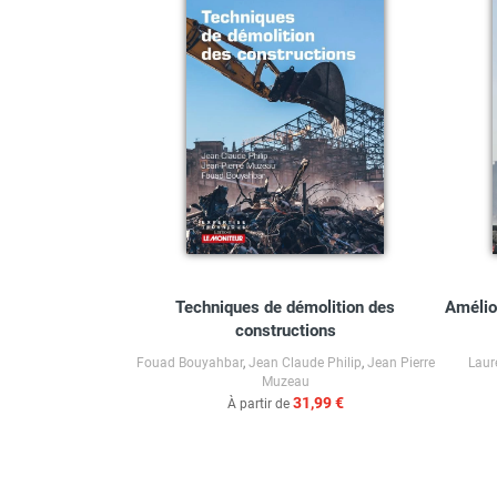
Techniques de démolition des
Amélio
constructions
Fouad Bouyahbar
,
Jean Claude Philip
,
Jean Pierre
Laur
Muzeau
31,99 €
À partir de