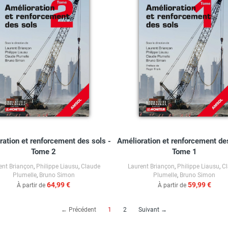
ration et renforcement des sols -
Amélioration et renforcement des
Tome 2
Tome 1
ent Briançon
,
Philippe Liausu
,
Claude
Laurent Briançon
,
Philippe Liausu
,
C
Plumelle
,
Bruno Simon
Plumelle
,
Bruno Simon
64,99 €
59,99 €
À partir de
À partir de
(current)
← Précédent
1
2
Suivant →