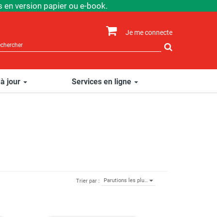
 en version papier ou e-book.
Je me connecte
Rechercher
sur
le
site
 à jour
Services en ligne
Parutions les plu…
Trier par :