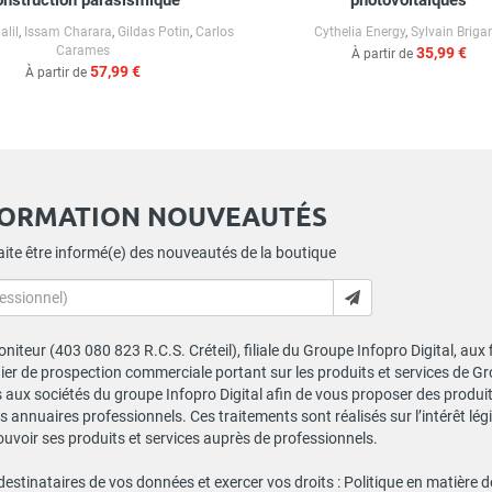
onstruction parasismique
photovoltaïques
alil
,
Issam Charara
,
Gildas Potin
,
Carlos
Cythelia Energy
,
Sylvain Briga
Carames
35,99 €
À partir de
57,99 €
À partir de
FORMATION NOUVEAUTÉS
ite être informé(e) des nouveautés de la boutique
niteur (403 080 823 R.C.S. Créteil), filiale du Groupe Infopro Digital, aux
chier de prospection commerciale portant sur les produits et services de 
ux sociétés du groupe Infopro Digital afin de vous proposer des produits
s annuaires professionnels. Ces traitements sont réalisés sur l’intérêt lé
ouvoir ses produits et services auprès de professionnels.
 destinataires de vos données et exercer vos droits :
Politique en matière 