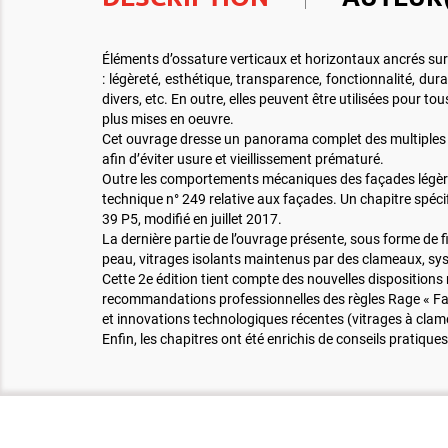
Éléments d’ossature verticaux et horizontaux ancrés sur
: légèreté, esthétique, transparence, fonctionnalité, dur
divers, etc. En outre, elles peuvent être utilisées pour t
plus mises en oeuvre.
Cet ouvrage dresse un panorama complet des multiples co
afin d’éviter usure et vieillissement prématuré.
Outre les comportements mécaniques des façades légères e
technique n° 249 relative aux façades. Un chapitre spéci
39 P5, modifié en juillet 2017.
La dernière partie de l’ouvrage présente, sous forme de 
peau, vitrages isolants maintenus par des clameaux, sys
Cette 2e édition tient compte des nouvelles disposition
recommandations professionnelles des règles Rage « Façad
et innovations technologiques récentes (vitrages à clameau
Enfin, les chapitres ont été enrichis de conseils pratiqu