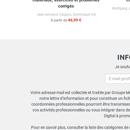
matériaux, exercices et problèmes
c
corrigés
cointre
Wolfgang J
Jean-Armand Calgaro
,
Dominique Vié
46,99 €
À partir de
IN
Je souha
Votre adresse-mail est collectée et traitée par Groupe Mo
notre lettre d’information et pour constituer un fi
coordonnées professionnelles pourront être transmises a
vos activités professionnelles ou vous intégrer dans de
Digital à prom
Pour en savoir plus, consulter la liste des catégories de