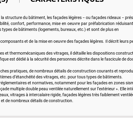
 la structure du bâtiment, les façades légères − ou façades rideaux − p
abilité, confort, performance, mise en oeuvre par préfabrication réduisant 
ous types de bâtiments (logements, bureaux, etc.) et sont de plus en
mposants et de la mise en oeuvre des façades légères. Il décrit leurs pe
t thermomécaniques des vitrages, il détaille les dispositions constructi
fique est dédié à la sécurité des personnes décrite dans le fascicule de
fiches pratiques, de nombreux détails de construction courants et reprod
tèmes d’étanchéité des vitrages, etc. pour tous types de bâtiments.
s réglementaires et normatives, notamment pour les façades en zones sism
e multiple double peau ventilée naturellement sur l’extérieur ». Elle int
x, vitrages à intercalaire rigide, façades légères très faiblement ventilée
es et de nombreux détails de construction.