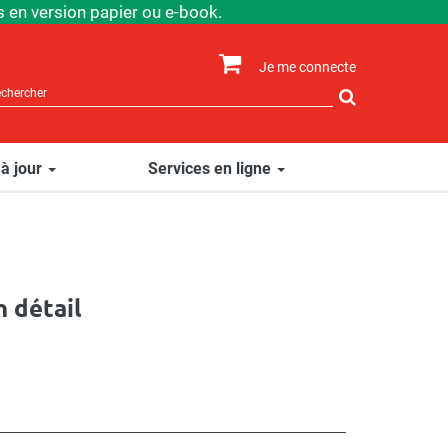
 en version papier ou e-book.
Je me connecte
Rechercher
sur
le
site
 à jour
Services en ligne
n détail