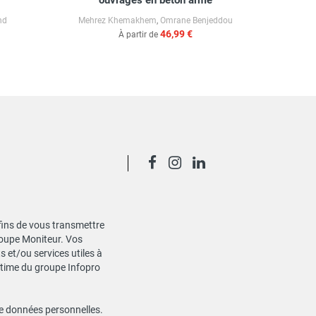
ouvrages en béton armé
dimens
nd
Mehrez Khemakhem
,
Omrane Benjeddou
46,99 €
À partir de
 fins de vous transmettre
Groupe Moniteur. Vos
 et/ou services utiles à
gitime du groupe Infopro
de données personnelles
.