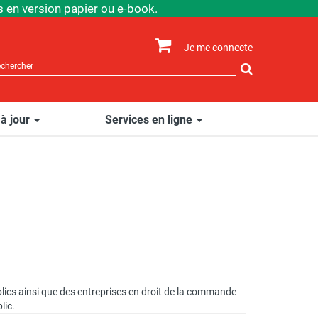
 en version papier ou e-book.
Je me connecte
Rechercher
sur
le
site
 à jour
Services en ligne
lics ainsi que des entreprises en droit de la commande
lic.