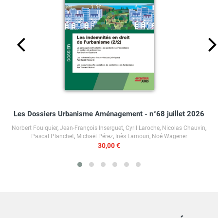
Les Dossiers Urbanisme Aménagement - n°68 juillet 2026
Norbert Foulquier
,
Jean-François Inserguet
,
Cyril Laroche
,
Nicolas Chauvin
,
Pascal Planchet
,
Michaël Pérez
,
Inès Lamouri
,
Noé Wagener
30,00 €