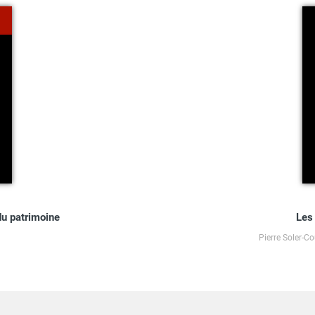
du patrimoine
Les
Pierre Soler-C