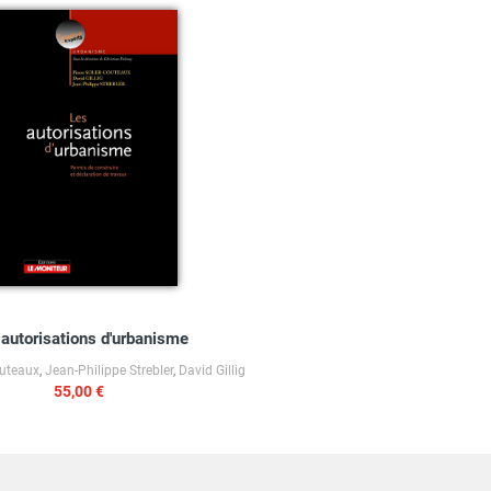
 autorisations d'urbanisme
outeaux
,
Jean-Philippe Strebler
,
David Gillig
55,00 €