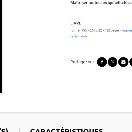
Maîtriser toutes les spécificités
LIVRE
format 150 x 210 x 22
432 pages
Impres
la demande
S)
CARACTÉRISTIQUES