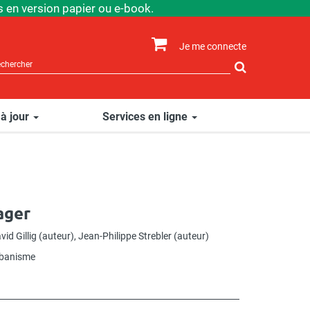
 en version papier ou e-book.
Je me connecte
Rechercher
sur
le
site
 à jour
Services en ligne
ager
vid Gillig
(auteur),
Jean-Philippe Strebler
(auteur)
rbanisme