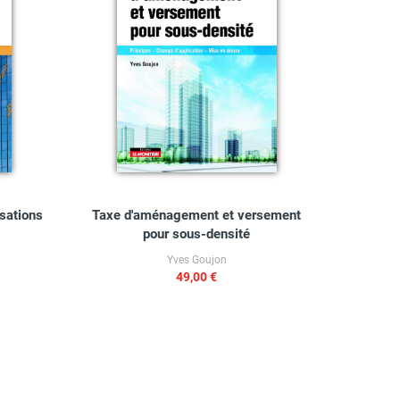
isations
Taxe d'aménagement et versement
Trai
pour sous-densité
Yves Goujon
49,00 €