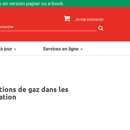
 en version papier ou e-book.
Je me connecte
Rechercher
sur
le
site
 à jour
Services en ligne
tions de gaz dans les
ation