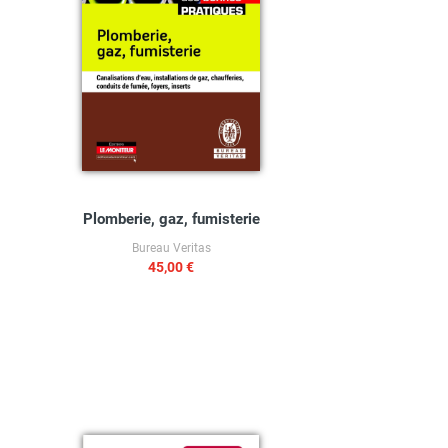
Plomberie, gaz, fumisterie
Le guid
Bureau Veritas
45,00 €