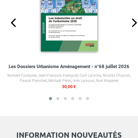
Les Dossiers Urbanisme Aménagement - n°68 juillet 2026
Norbert Foulquier
,
Jean-François Inserguet
,
Cyril Laroche
,
Nicolas Chauvin
,
Pascal Planchet
,
Michaël Pérez
,
Inès Lamouri
,
Noé Wagener
30,00 €
INFORMATION NOUVEAUTÉS