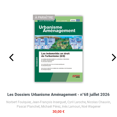
À PARAÎTRE
Les Dossiers Urbanisme Aménagement - n°68 juillet 2026
Norbert Foulquier
,
Jean-François Inserguet
,
Cyril Laroche
,
Nicolas Chauvin
,
Pascal Planchet
,
Michaël Pérez
,
Inès Lamouri
,
Noé Wagener
30,00 €