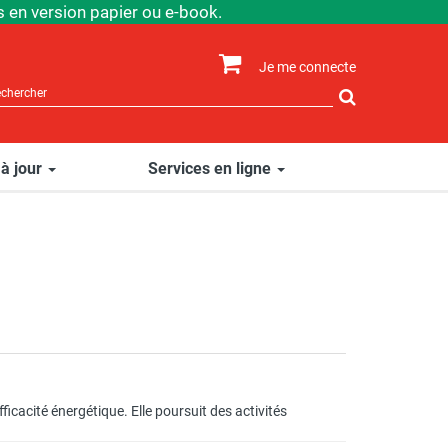
 en version papier ou e-book.
Je me connecte
Rechercher
sur
le
site
 à jour
Services en ligne
icacité énergétique. Elle poursuit des activités