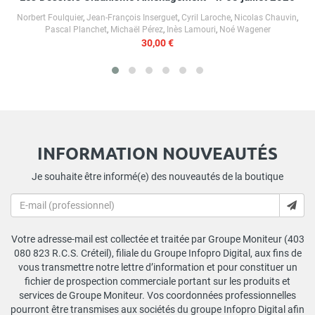
Norbert Foulquier
,
Jean-François Inserguet
,
Cyril Laroche
,
Nicolas Chauvin
,
Pascal Planchet
,
Michaël Pérez
,
Inès Lamouri
,
Noé Wagener
30,00 €
INFORMATION NOUVEAUTÉS
Je souhaite être informé(e) des nouveautés de la boutique
Votre adresse-mail est collectée et traitée par Groupe Moniteur (403
080 823 R.C.S. Créteil), filiale du Groupe Infopro Digital, aux fins de
vous transmettre notre lettre d’information et pour constituer un
fichier de prospection commerciale portant sur les produits et
services de Groupe Moniteur. Vos coordonnées professionnelles
pourront être transmises aux sociétés du groupe Infopro Digital afin