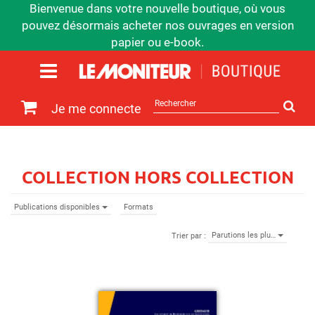
Bienvenue dans votre nouvelle boutique, où vous
pouvez désormais acheter nos ouvrages en version
papier ou e-book.
Rechercher
Je me connecte
sur
le
site
COLLECTION HORS COLLECTION
Publications disponibles
Formats
Parutions les plu…
Trier par :