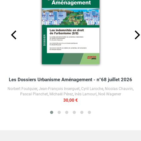
Les Dossiers Urbanisme Aménagement - n°68 juillet 2026
Norbert Foulquier
,
Jean-François Inserguet
,
Cyril Laroche
,
Nicolas Chauvin
,
Pascal Planchet
,
Michaël Pérez
,
Inès Lamouri
,
Noé Wagener
30,00 €