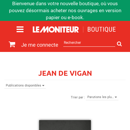
Bienvenue dans votre nouvelle boutique, où vous
pouvez désormais acheter nos ouvrages en version
papier ou e-book.
Rechercher
Je me connecte
sur
le
site
JEAN DE VIGAN
Publications disponibles
Parutions les plu…
Trier par :