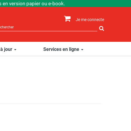
 en version papier ou e-book.
Je me connecte
Rechercher
sur
le
site
 à jour
Services en ligne