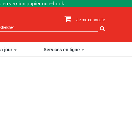
 en version papier ou e-book.
Je me connecte
Rechercher
sur
le
site
 à jour
Services en ligne