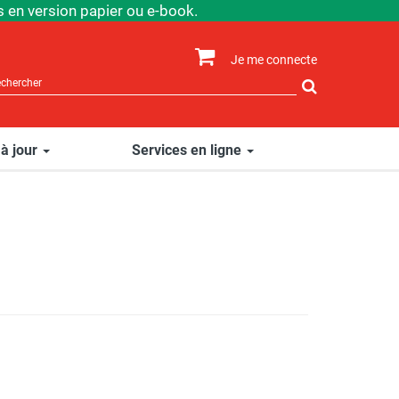
 en version papier ou e-book.
Je me connecte
Rechercher
sur
le
site
 à jour
Services en ligne