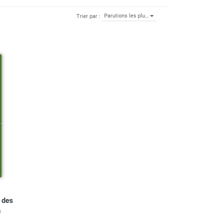
Parutions les plu…
Trier par :
s des
n