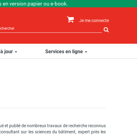
 en version papier ou e-book.
Je me connecte
Rechercher
sur
le
site
 à jour
Services en ligne
ctué et publié de nombreux travaux de recherche reconnus
consultant sur les sciences du bâtiment, expert près les