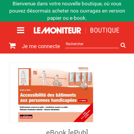
Bienvenue dans votre nouvelle boutique, où vous
pouvez désormais acheter nos ouvrages en version
papier ou e-book.
Rechercher
Je me connecte
sur
le
site
eBook [ePub]