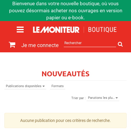
Bienvenue dans votre nouvelle boutique, où vous
pouvez désormais acheter nos ouvrages en version
papier ou e-book.
Rechercher
Je me connecte
sur
le
site
NOUVEAUTÉS
Publications disponibles
Formats
Parutions les plu…
Trier par :
Aucune publication pour ces critères de recherche.