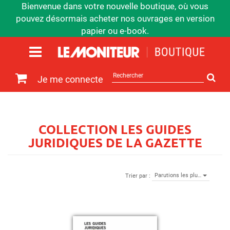
Bienvenue dans votre nouvelle boutique, où vous
pouvez désormais acheter nos ouvrages en version
papier ou e-book.
Rechercher
Je me connecte
sur
le
site
COLLECTION LES GUIDES
JURIDIQUES DE LA GAZETTE
Parutions les plu…
Trier par :