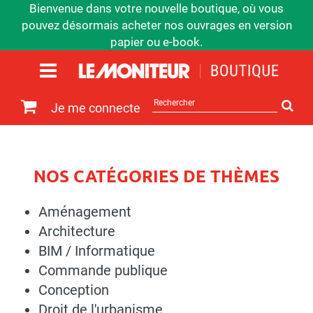
Bienvenue dans votre nouvelle boutique, où vous
pouvez désormais acheter nos ouvrages en version
papier ou e-book.
Rechercher
Je me connecte
sur
le
site
NOS CATÉGORIES DE THÈMES
Aménagement
Architecture
BIM / Informatique
Commande publique
Conception
Droit de l'urbanisme