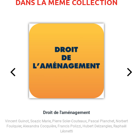
DANS LA MÊME COLLECTION
Droit de l'aménagement
Vincent Guinot
,
Soazic Marie
,
Pierre Soler-Couteaux
,
Pascal Planchet
,
Norbert
Foulquier
,
Alexandra Cocquière
,
Francis Polizzi
,
Hubert Delzangles
,
Raphaël
Léonetti