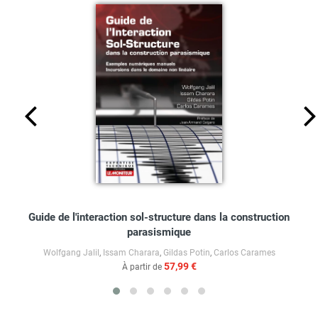
Guide de l'interaction sol-structure dans la construction
parasismique
Wolfgang Jalil
,
Issam Charara
,
Gildas Potin
,
Carlos Carames
57,99 €
À partir de