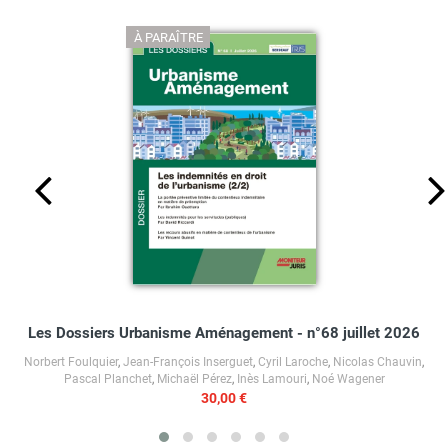
À PARAÎTRE
Les Dossiers Urbanisme Aménagement - n°68 juillet 2026
Norbert Foulquier
,
Jean-François Inserguet
,
Cyril Laroche
,
Nicolas Chauvin
,
Pascal Planchet
,
Michaël Pérez
,
Inès Lamouri
,
Noé Wagener
30,00 €