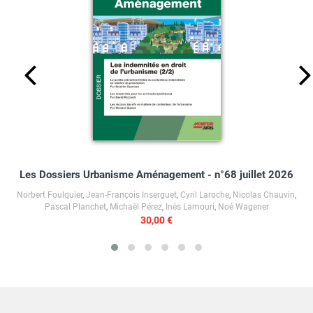
Les Dossiers Urbanisme Aménagement - n°68 juillet 2026
Norbert Foulquier
,
Jean-François Inserguet
,
Cyril Laroche
,
Nicolas Chauvin
,
Pascal Planchet
,
Michaël Pérez
,
Inès Lamouri
,
Noé Wagener
30,00 €