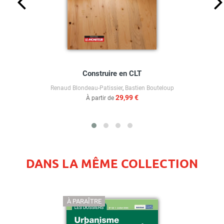
Construire en CLT
Renaud Blondeau-Patissier
,
Bastien Bouteloup
29,99 €
À partir de
DANS LA MÊME COLLECTION
À PARAÎTRE