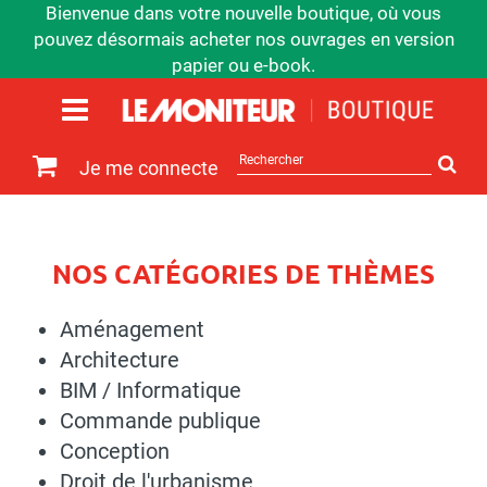
Bienvenue dans votre nouvelle boutique, où vous
pouvez désormais acheter nos ouvrages en version
papier ou e-book.
Rechercher
Je me connecte
sur
le
site
NOS CATÉGORIES DE THÈMES
Aménagement
Architecture
BIM / Informatique
Commande publique
Conception
Droit de l'urbanisme